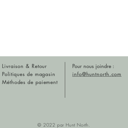
Livraison & Retour
Pour nous joindre :
Politiques de magasin
info@huntnorth.com
Méthodes de paiement
© 2022 par Hunt North.