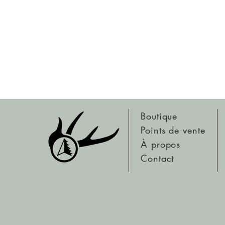
Boutique
Points de vente
À prop
os
Contact