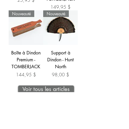
25,95 $
Prix
149,95 $
Nouveauté
Nouveauté
Boîte à Dindon
Support à
Premium -
Dindon - Hunt
TOMBERJACK
North
Prix
Prix
144,95 $
98,00 $
Voir tous les articles
Restez à l'affût avec notre infolettre