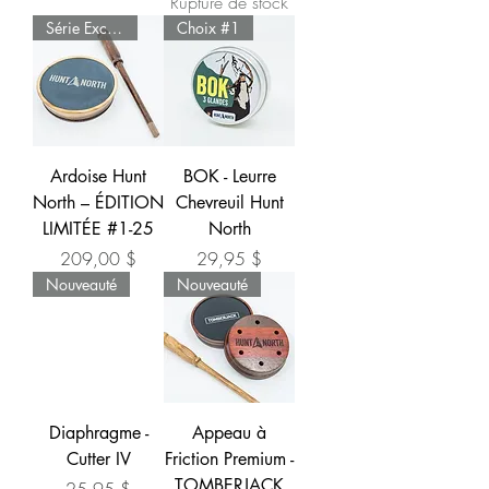
Rupture de stock
Série Exclusive
Choix #1
Ardoise Hunt
BOK - Leurre
North – ÉDITION
Chevreuil Hunt
LIMITÉE #1-25
North
Prix
Prix
209,00 $
29,95 $
Nouveauté
Nouveauté
Diaphragme -
Appeau à
Cutter IV
Friction Premium -
TOMBERJACK
Prix