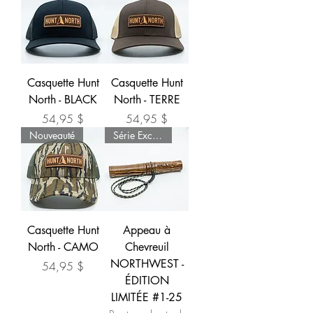
Casquette Hunt
Casquette Hunt
North - BLACK
North - TERRE
Prix
Prix
54,95 $
54,95 $
Nouveauté
Série Exclusive
Casquette Hunt
Appeau à
North - CAMO
Chevreuil
NORTHWEST -
Prix
54,95 $
ÉDITION
LIMITÉE #1-25