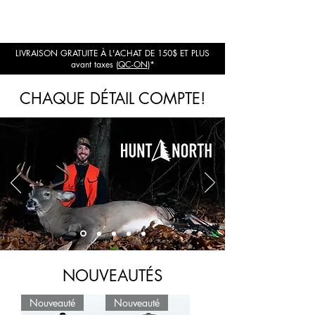
LIVRAISON GRATUITE À L'ACHAT DE 150$ ET PLUS
avant taxes (
QC-ON
)*
CHAQUE DÉTAIL COMPTE!
NOUVEAUTÉS
Nouveauté
Nouveauté